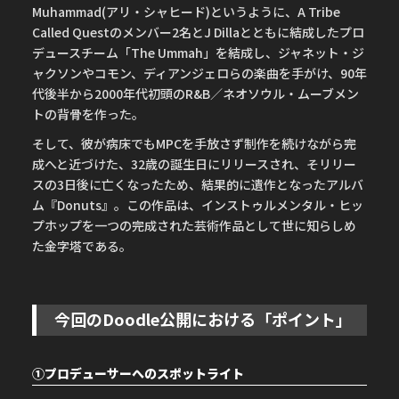
Muhammad(アリ・シャヒード)というように、A Tribe
Called Questのメンバー2名とJ Dillaとともに結成したプロ
デュースチーム「The Ummah」を結成し、ジャネット・ジ
ャクソンやコモン、ディアンジェロらの楽曲を手がけ、90年
代後半から2000年代初頭のR&B／ネオソウル・ムーブメン
トの背骨を作った。
そして、彼が病床でもMPCを手放さず制作を続けながら完
成へと近づけた、32歳の誕生日にリリースされ、そリリー
スの3日後に亡くなったため、結果的に遺作となったアルバ
ム『Donuts』。この作品は、インストゥルメンタル・ヒッ
プホップを一つの完成された芸術作品として世に知らしめ
た金字塔である。
今回のDoodle公開における「ポイント」
①プロデューサーへのスポットライト