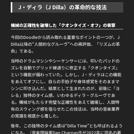
J・ディラ（J Dilla）の革命的な技法
機械の正確性を破壊した「クオンタイズ・オフ」の衝撃
今回のDoodleから読み取れる重要なポイントの一つが、J
Dilla以降の“人間的なグルーヴ”への再評価、「リズムの革
命」である。
当時のドラムマシンやシーケンサーには、叩いたパッドの
ズレを自動でグリッド線通りに修正する「クオンタイズ」
という機能が備わっていた。しかし、J・ディラはこの機能
をあえてオフにし、自らの手拍子や身体感覚をそのままマ
シンに叩き込んだ。結果として生まれたのが、前後に「ヨ
レる」独特のタイム感、いわゆるディラ・グルーヴであ
る。機械がもたらす完璧な正確性をあえて破壊し、人間特
有のスウィング感を宿らせたこの技法は、当時の音楽業界
の常識を根底から覆した。
後年、この独特のタイム感は“Dilla Time”とも呼ばれるよう
になる。（音楽理論家Dan Charnas氏が2022年に同名の著