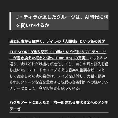
J・ディラが遺したグルーヴは、AI時代に何
を問いかけるか
過去記事から紐解く、ディラの「人間味」という名の美学
THE SCOREの過去記事（J Dillaという伝説のプロデューサ
ーが書き換えた概念と傑作『Donuts』の真実）
でも触れた
通り、彼はどれだけ機材が進化しても、自らの耳と指先を信
じ抜いた。レコードのノイズさえも音楽の重要なピースと
して抱きしめた彼の姿勢は、ノイズを排除し、完璧に調律
されたクリーンな音を量産する現代の音楽制作への強いアン
チテーゼとして、今なお輝きを放っている。
バグをアートに変えた男。均一化される現代音楽へのアンチ
テーゼ