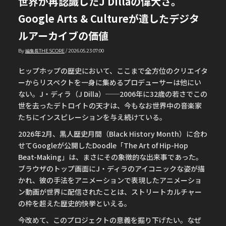
世界が再認識したJ Dillaの偉大さ。
Google Arts & Cultureが遺したデジタ
ルアーカイブの価値
By
編集長THE SCORE
/
2026.05.23 07:00
ヒップホップの歴史において、ここまで全方位のクリエイタ
ーからリスペクトを一身に集めるプロデューサーは他にい
ない。J・ディラ（J Dilla）──2006年に32歳の若さでこの
世を去ったデトロイトの天才は、今もなお世界中の音楽家
たちにインスピレーションを与え続けている。
2026年2月、黒人歴史月間（Black History Month）に合わ
せてGoogleが公開したDoodle「The Art of Hip-Hop
Beat-Making」は、まさにその象徴的な出来事であった。
ブラウザのトップ画面にJ・ディラのアイコニックな姿が描
かれ、彼の手法をアニメーションで表現したアニメーショ
ン動画が世界に配信されたことは、ストリートカルチャー
の枠を超えた歴史的快挙といえる。
今改めて、このプロジェクトの意義を掘り下げたい。なぜ