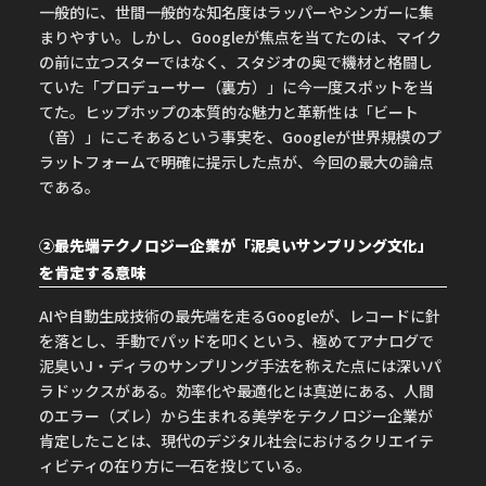
一般的に、世間一般的な知名度はラッパーやシンガーに集
まりやすい。しかし、Googleが焦点を当てたのは、マイク
の前に立つスターではなく、スタジオの奥で機材と格闘し
ていた「プロデューサー（裏方）」に今一度スポットを当
てた。ヒップホップの本質的な魅力と革新性は「ビート
（音）」にこそあるという事実を、Googleが世界規模のプ
ラットフォームで明確に提示した点が、今回の最大の論点
である。
②最先端テクノロジー企業が「泥臭いサンプリング文化」
を肯定する意味
AIや自動生成技術の最先端を走るGoogleが、レコードに針
を落とし、手動でパッドを叩くという、極めてアナログで
泥臭いJ・ディラのサンプリング手法を称えた点には深いパ
ラドックスがある。効率化や最適化とは真逆にある、人間
のエラー（ズレ）から生まれる美学をテクノロジー企業が
肯定したことは、現代のデジタル社会におけるクリエイテ
ィビティの在り方に一石を投じている。