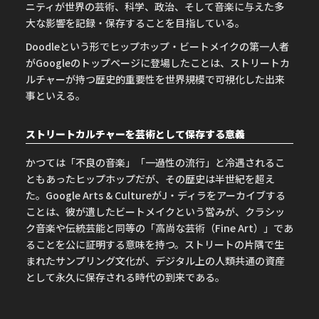
ニティが世界の芸術、科学、政治、そして音楽に与えた多
大な影響を記録・保存することを目指している。
Doodleという形でヒップホップ・ビートメイクの第一人者
がGoogleのトップページに登場したことは、ストリートカ
ルチャーが持つ歴史的重要性を世界規模で可視化した出来
事といえる。
ストリートカルチャーを芸術として保存する意義
かつては「不良の音楽」「一過性の流行」と冷遇されるこ
ともあったヒップホップだが、その歴史は半世紀を超え
た。Google Arts & CultureがJ・ディラをアーカイブする
ことは、彼が遺したビートメイクという営みが、クラシッ
ク音楽や伝統芸能と同等の「高尚な芸術（Fine Art）」であ
ることを公に証明する意味を持つ。ストリートの片隅で生
まれたサンプリング文化が、デジタル上の人類共通の資産
として永久に保存される時代の到来である。