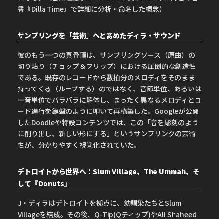
書『Dilla Time』で詳細に分析・命名した概念）
サンプリングを「芸術」へと高めたディラ・サウンド
彼のもう一つの真骨頂は、サンプリングソース（原曲）の
切り貼り（チョップ＆フリップ）における圧倒的な創造性
である。既存のレコードから数拍分のメロディをそのまま
持ってくる（ループする）のではなく、音節単位、あるいは
一音単位でバラバラに解体し、まったく異なるメロディとコ
ード進行を鍵盤のように叩いて再構築した。Googleが公開
したDoodleや特設コンテンツでは、この「音を彫刻のよう
に削り出し、新しい形にする」というサンプリングの芸術
性が、分かりやすく視覚化されていた。
デトロイトから世界へ：Slum Village、The Ummah、そ
して『Donuts』
J・ディラはデトロイトを拠点に、幼馴染たちとSlum
Villageを結成。その後、Q-Tip(Qティップ)やAli Shaheed