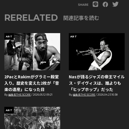
RERELATED
関連記事を読む
ART
ART
2PacとRakimがグラミー殿堂
Nasが語るジャズの帝王マイル
入り。歴史を変えた2枚が「音
ス・デイヴィスは、誰よりも
楽の遺産」になった日
「ヒップホップ」だった
By
編集長THE SCORE
/
2026.05.12 09:21
By
編集長THE SCORE
/
2026.04.23 10:38
ART