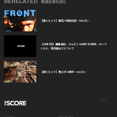
RERELATED
関連記事を読む
【案とヒント】朝活で相殺日記 – Vol.32 –
【26年7月】編集後記：さんピン CAMP 30 周年、ローリ
ンヒル、復活組などについて
【案とヒント】悪口ダメ絶対 – vol.31 –