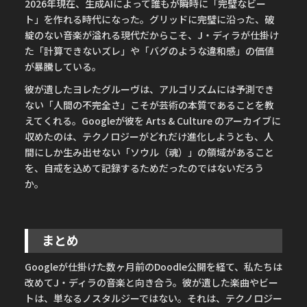
2026年現在、生成AIによって誰もが瞬時に「完璧なビー
ト」を作れる時代になった。グリッドに完璧に沿った、破
綻のない音楽が溢れる現代だからこそ、J・ディラが仕掛け
た「計算できないズレ」や「バグのような違和感」の価値
が暴騰している。
彼が遺したヨレたグルーヴは、アルゴリズムには予測でき
ない「人間の不完全さ」こそが芸術の本質であることを教
えてくれる。Googleが彼を Arts & Culture のアーカイブに
収めたのは、テクノロジーがどれだけ進化しようとも、人
間にしか生み出せない「ソウル（魂）」の領域があること
を、自戒を込めて記録するためだったのではないだろう
か。
まとめ
Googleが仕掛けた数ヶ月前のDoodle公開を経て、私たちは
改めてJ・ディラの音楽と向き合う。彼が遺した楽曲やビー
トは、単なるノスタルジーではない。それは、テクノロジー