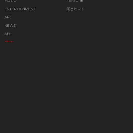
MUSIC
FEATURE
ENTERTAINMENT
案とヒント
ART
NEWS
ALL
NEW
FEATURE
VIDEOS
ABOUT SCORE
TERMS
PRIVACY POLICY
CONTACT
©2023 the SCORE. All Rights Reserved.