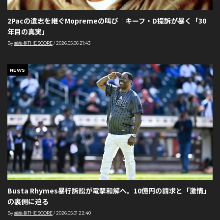
2Pacの遺志を継ぐMopremeの叫び｜キーフ・D提訴が暴く「30
年目の真実」
By
編集長THE SCORE
/
2026.05.06 21:43
NEWS
Busta Rhymes暴行訴訟が電撃和解へ。10億円の請求と「激情」
の裏側に迫る
By
編集長THE SCORE
/
2026.05.01 22:40