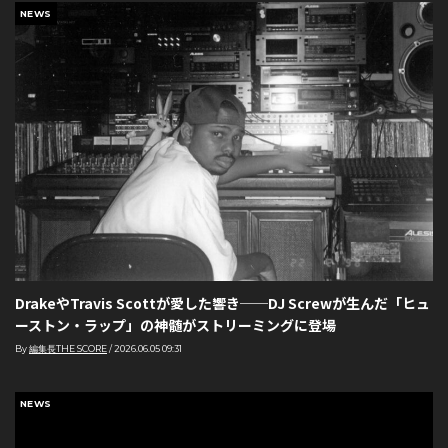
NEWS
DrakeやTravis Scottが愛した響き──DJ Screwが生んだ「ヒュ
ーストン・ラップ」の神髄がストリーミングに登場
By
編集長THE SCORE
/
2026.06.05 09:31
NEWS