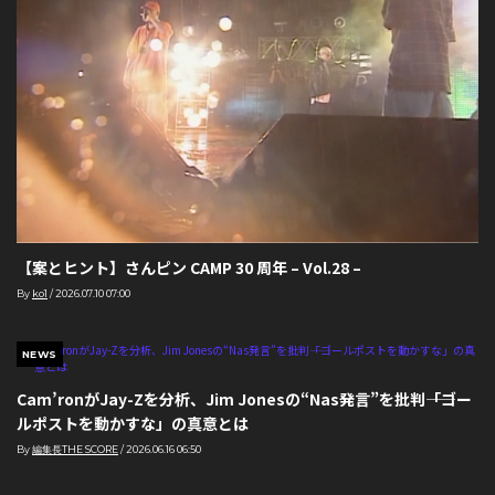
【案とヒント】さんピン CAMP 30 周年 – Vol.28 –
By
ko1
/
2026.07.10 07:00
NEWS
Cam’ronがJay-Zを分析、Jim Jonesの“Nas発言”を批判――「ゴー
ルポストを動かすな」の真意とは
By
編集長THE SCORE
/
2026.06.16 06:50