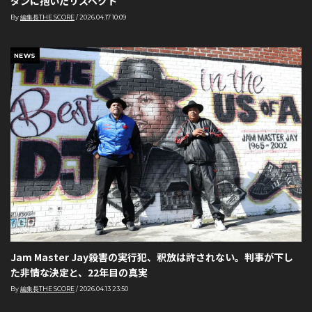
ダンに抱いたリスペクト
By
編集長THE SCORE
/
2026.04.17 10:09
NEWS
Jam Master Jay殺害の実行犯、釈放は許されない。判事が下し
た非情な決定と、22年目の真実
By
編集長THE SCORE
/
2026.04.13 23:50