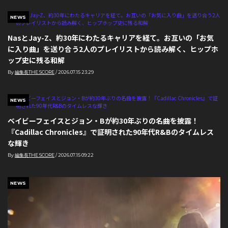
NEWS
NasとJay-Z、約30年にわたるキャリアを経て。お互いの「お気
に入り曲」を送り合う2人のプレイリストから読み解く、ヒップホ
ップ史に残る和解
By
編集長THE SCORE
/
2026.07.15 23:29
NEWS
ベイビーフェイスとジョン・Bが約30年ぶりの名曲を披露！
『Cadillac Chronicles』で証明された90年代R&Bのタイムレス
な輝き
By
編集長THE SCORE
/
2026.07.15 09:22
NEWS