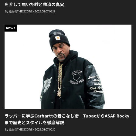
を介して届いた絆と救済の真実
By
編集長THE SCORE
/
2026.08.07 09:18
NEWS
ラッパーに学ぶCarharttの着こなし術｜TupacからASAP Rocky
まで歴史とスタイルを徹底解説
By
編集長THE SCORE
/
2026.08.07 00:10