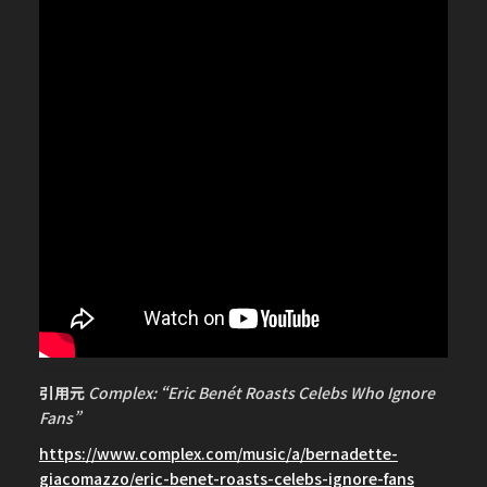
引用元
Complex: “Eric Benét Roasts Celebs Who Ignore
Fans”
https://www.complex.com/music/a/bernadette-
giacomazzo/eric-benet-roasts-celebs-ignore-fans