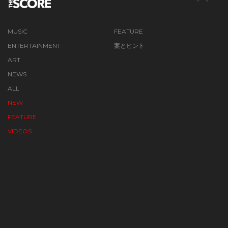
MUSIC
FEATURE
ENTERTAINMENT
案とヒント
ART
NEWS
ALL
NEW
FEATURE
VIDEOS
ABOUT SCORE
TERMS
PRIVACY POLICY
CONTACT