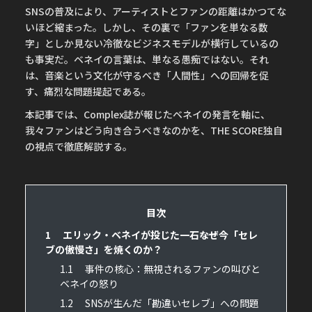
SNSの普及により、アーティストとファンの距離はかつてな
いほど縮まった。しかし、その裏で「ファンを単なる数
字」としか見ない冷徹なビジネスモデルが横行しているの
も事実だ。ベネイの言葉は、単なる愚痴ではない。それ
は、音楽という文化が守るべき「人間性」への回帰を促
す、痛烈な問題提起である。
本記事では、Complex誌が報じたベネイの発言を軸に、
我々ファンはどう向き合うべきなのかを、THE SCORE独自
の視点で徹底解説する。
目次
1
エリック・ベネイが投じた一石――なぜ今「セレ
ブの傲慢さ」を焼くのか？
1.1
事件の核心：無視されるファンの叫びと
ベネイの怒り
1.2
SNSが生んだ「勘違いセレブ」への問題