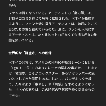
高い。
ファンは賢くなっている。アーティストの「裏の顔」は、
SNSや口コミを通じて瞬時に拡散される。ベネイが指摘す
るように、ファンを雑に扱うアーティストは、結局のところ
自分たちの首を絞めているのだ。逆に、ファンを大切にす
るアーティストは、たとえヒット曲がなくても揺るぎない地
盤を築いている。
世界的な「謙虚さ」への回帰
ベネイの発言は、アメリカのHIPHOP/R&Bシーンにおける
「Ego（エゴ）」のあり方に一定の関心を集めた。これまで
は「傲慢さ」こそがロックスター、あるいはラッパーの魅
力とされてきた側面もある。しかし、パンデミックを経
て、人々はより「癒やし」や「共感」を求めるようになっ
た。ベネイの怒りは、この時代の空気感を鋭く捉えたもの
である。