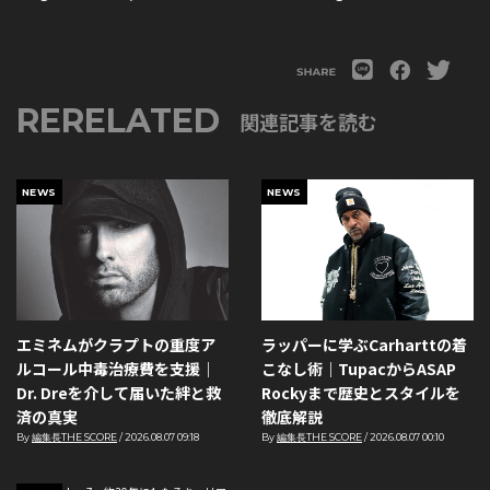
RERELATED
関連記事を読む
NEWS
NEWS
エミネムがクラプトの重度ア
ラッパーに学ぶCarharttの着
ルコール中毒治療費を支援｜
こなし術｜TupacからASAP
Dr. Dreを介して届いた絆と救
Rockyまで歴史とスタイルを
済の真実
徹底解説
By
編集長THE SCORE
/
2026.08.07 09:18
By
編集長THE SCORE
/
2026.08.07 00:10