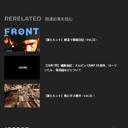
RERELATED
関連記事を読む
【案とヒント】朝活で相殺日記 – Vol.32 –
【26年7月】編集後記：さんピン CAMP 30 周年、ローリ
ンヒル、復活組などについて
【案とヒント】悪口ダメ絶対 – vol.31 –