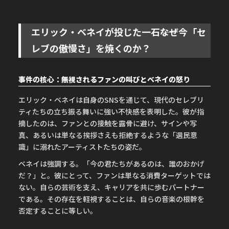
エリック・ベネイが投じた一石――なぜ今「セ
レブの傲慢さ」を焼くのか？
事件の核心：無視されるファンの叫びとベネイの怒り
エリック・ベネイは自身のSNSを通じて、現代のセレブリ
ティたちの立ち振る舞いに強い不快感を表明した。彼が指
摘したのは、ファンとの接触を露骨に避け、サインや写
真、あるいは単なる挨拶さえも拒絶するような「選民意
識」に溺れたアーティストたちの姿だ。
ベネイは強調する。「今の君たちがあるのは、誰のおかげ
だ？」と。彼にとって、ファンは単なる消費ターゲットでは
ない。自らの芸術を支え、キャリアを共に歩むパートナー
である。その存在を軽視することは、自らの音楽の根幹を
否定することに等しい。