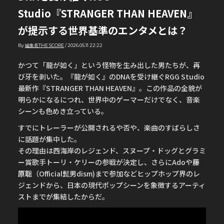
Studio『STRANGER THAN HEAVEN』
が提示する世界基準のエンタメとは？
By
編集長THE SCORE
/
2026.05.11 22:22
かつて「龍が如く」という怪物を生み出した男たちが、再
び牙を剥いた。『龍が如く』のDNAを受け継ぐRGG Studio
最新作『STRANGER THAN HEAVEN』。この作品の全貌が
明らかになるにつれ、世界中のゲーマーだけでなく、音楽
シーンも色めき立っている。
すでにトレーラーが公開されるや否や、楽曲のすばらしさ
に話題が集中した。
その理由は西海岸のレジェンド、スヌープ・ドッグとグラミ
ー賞歌手トーリ・ケリーの参戦が決定し、さらにAdoや
藤
原聡
（Official髭男dism)まで参加などヒップホップ界のレ
ジェンドから、日本の現代ポップシーンを象徴するアーティ
ストまでが集結したからだ。