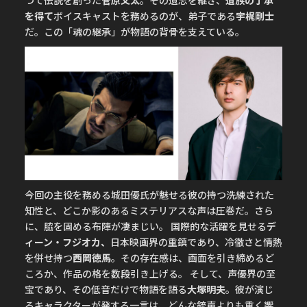
を得て
ボイスキャストを務めるのが、弟子である
宇梶剛士
だ。この「魂の継承」が物語の背骨を支えている。
今回の主役を務める城田優氏が魅せる彼の持つ洗練された
知性と、どこか影のあるミステリアスな声は圧巻だ。さら
に、脇を固める布陣が凄まじい。 国際的な活躍を見せる
デ
ィーン・フジオカ、
日本映画界の重鎮であり、冷徹さと情熱
を併せ持つ
西岡徳馬
。その存在感は、画面を引き締めるど
ころか、作品の格を数段引き上げる。 そして、声優界の至
宝であり、その低音だけで物語を語る
大塚明夫
。彼が演じ
るキャラクターが発する一言は、どんな銃声よりも重く響