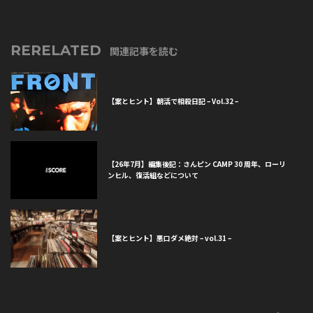
RERELATED
関連記事を読む
【案とヒント】朝活で相殺日記 – Vol.32 –
【26年7月】編集後記：さんピン CAMP 30 周年、ローリ
ンヒル、復活組などについて
【案とヒント】悪口ダメ絶対 – vol.31 –