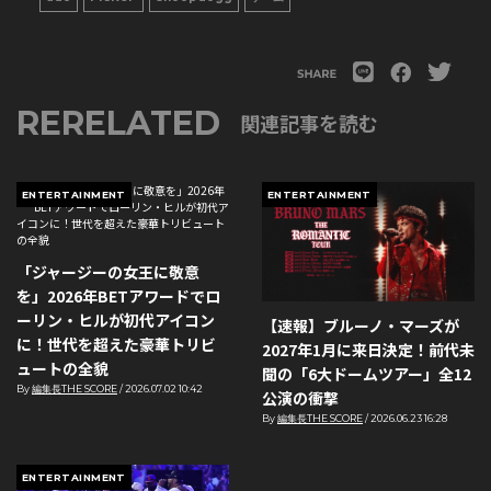
RERELATED
関連記事を読む
ENTERTAINMENT
ENTERTAINMENT
「ジャージーの女王に敬意
を」2026年BETアワードでロ
ーリン・ヒルが初代アイコン
【速報】ブルーノ・マーズが
に！世代を超えた豪華トリビ
2027年1月に来日決定！前代未
ュートの全貌
聞の「6大ドームツアー」全12
By
編集長THE SCORE
/
2026.07.02 10:42
公演の衝撃
By
編集長THE SCORE
/
2026.06.23 16:28
ENTERTAINMENT