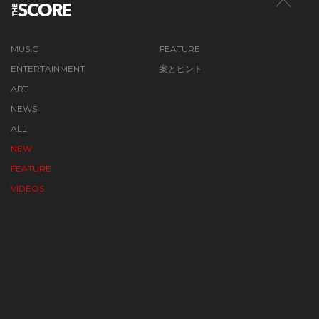
MUSIC
FEATURE
ENTERTAINMENT
案とヒント
ART
NEWS
ALL
NEW
FEATURE
VIDEOS
ABOUT SCORE
TERMS
PRIVACY POLICY
CONTACT