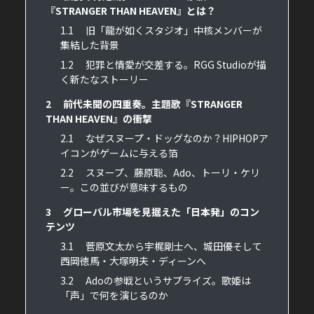
『STRANGER THAN HEAVEN』とは？
1.1
旧「龍が如くスタジオ」中核メンバーが
集結した背景
1.2
犯罪と情愛が交差する。RGG Studioが描
く新たなストーリー
2
前代未聞の四重奏。主題歌『STRANGER
THAN HEAVEN』の衝撃
2.1
なぜスヌープ・ドッグなのか？HIPHOPア
イコンがゲームに与える箔
2.2
スヌープ、藤原聡、Ado、トーリ・ケリ
ー。この並びが意味するもの
3
グローバル市場を見据えた「日本発」のコン
テンツ
3.1
菅原文太から宇梶剛士へ、城田優そして
西岡徳馬・大塚明夫・ディーンへ
3.2
Adoの参戦というサプライズ。歌姫は
「声」で何を演じるのか