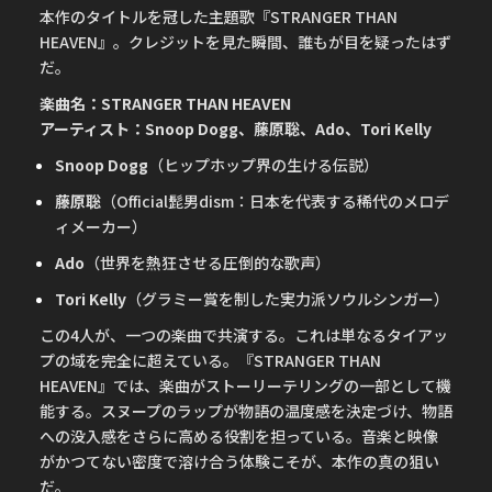
本作のタイトルを冠した主題歌『STRANGER THAN
HEAVEN』。クレジットを見た瞬間、誰もが目を疑ったはず
だ。
楽曲名：STRANGER THAN HEAVEN
アーティスト：Snoop Dogg、藤原聡、Ado、Tori Kelly
Snoop Dogg
（ヒップホップ界の生ける伝説）
藤原聡
（Official髭男dism：日本を代表する稀代のメロデ
ィメーカー）
Ado
（世界を熱狂させる圧倒的な歌声）
Tori Kelly
（グラミー賞を制した実力派ソウルシンガー）
この4人が、一つの楽曲で共演する。これは単なるタイアッ
プの域を完全に超えている。『STRANGER THAN
HEAVEN』では、楽曲がストーリーテリングの一部として機
能する。スヌープのラップが物語の温度感を決定づけ、物語
への没入感をさらに高める役割を担っている。音楽と映像
がかつてない密度で溶け合う体験こそが、本作の真の狙い
だ。