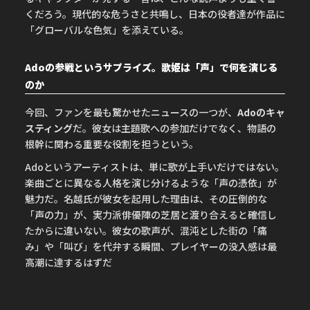
くだろう。現代的な危うさと共鳴し、日本の役者達が作品に
「グローバルな色気」を添えている。
Adoの参戦というサプライズ。歌姫は「声」で何を演じる
のか
今回、ファンを最も驚かせたニュースの一つが、
Adoのキャ
スティング
だ。彼女は主題歌への参加だけでなく、物語の
根幹に関わる重要な役割を担うという。
Adoというアーティストは、単に歌が上手いだけではない。
楽曲ごとに異なる人格を演じ分けるような「声の憑依」が
魅力だ。名越氏が彼女を起用した理由は、その圧倒的な
「声の力」が、実力派俳優陣の芝居と渡り合えると確信し
たからに違いない。彼女の歌声が、混沌とした街の「痛
み」や「叫び」を代弁する瞬間、プレイヤーの没入感は最
高潮に達するはずだ