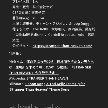
プレイ人数：1人
発売・販売：株式会社セガ
CERO表記：審査予定
著作権表記：©SEGA
出演：城田優、ディーン・フジオカ、Snoop Dogg、
穂志もえか、Tori Kelly、大塚明夫、西岡德馬、藤原聡
（Official髭男dism）、Cordell Broadus、Ado、菅原
文太
公式サイト：
https://stranger-than-heaven.com/
引用元：
PRタイム；
運命をぶっ飛ばせ 居場所を持たない男たち
が、居場所を求めて戦った50年の物語。『STRANGER
THAN HEAVEN』今冬発売決定！
Wikipedia:
STRANGER THAN HEAVEN
Billboard:
Snoop Dogg & Tori Kelly Team Up for
‘Stranger Than Heaven’ Theme Song
ado
PICKUP
Snoopdogg
ゲーム