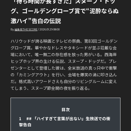
「待ち時間が長すぎた」――スヌープ・ドッ
グ、ゴールデングローブ賞で“泥酔ならぬ
激ハイ”告白の伝説
By
編集長THE SCORE
/
2026.01.29 08:00
ハリウッドが誇る映画とテレビの祭典、第83回ゴールデン
グローブ賞。華やかなドレスやタキシードが並ぶ荘厳な会
場において、唯一無二の存在感を放った男がいる。西海岸
ヒップホップ界の生ける伝説、スヌープ・ドッグだ。プレ
ゼンターとして登壇した彼は、全米放送の真っ只中で衝撃
の「カミングアウト」を行い、会場を爆笑の渦に叩き込ん
だ。格式高いアワードさえも自分のリビングルームに変え
てしまう、スヌープ節全開の夜を振り返る。
目次
1
## 「ハイすぎて言葉が出ない」――生放送での衝
撃告白