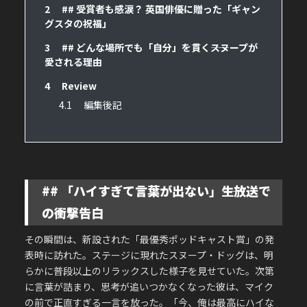
2
## 受賞者も感涙？ 英国俳優に贈った「ギャン
グスタの祝福」
3
## どんな場所でも「自分」を貫く――スヌープが
愛される理由
4
Review
4.1
編集後記
## 「ハイすぎて言葉が出ない」――生放送で
の衝撃告白
その瞬間は、新設された「最優秀ポッドキャスト賞」の発
表時に訪れた。ステージに現れたスヌープ・ドッグは、明
らかに普段以上のリラックスした様子を見せていた。
次第
に言葉が詰まり、思考が追いつかなくなった彼は、マイク
の前で正直すぎる一言を放った。「今、俺は最高にハイな