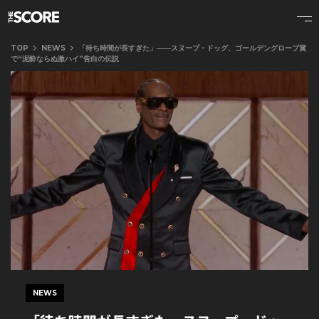
TOP
NEWS
「待ち時間が長すぎた」――スヌープ・ドッグ、ゴールデングローブ賞
で“泥酔ならぬ激ハイ”告白の伝説
NEWS