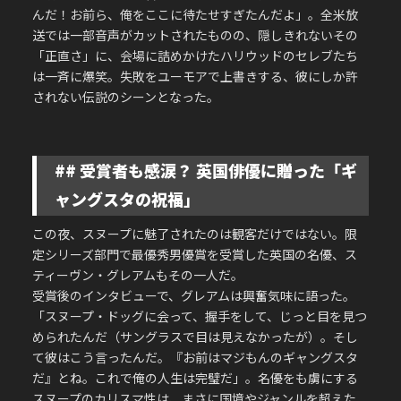
んだ！お前ら、俺をここに待たせすぎたんだよ」。
全米放
送では一部音声がカットされたものの、隠しきれないその
「正直さ」に、会場に詰めかけたハリウッドのセレブたち
は一斉に爆笑。失敗をユーモアで上書きする、彼にしか許
されない伝説のシーンとなった。
## 受賞者も感涙？ 英国俳優に贈った「ギ
ャングスタの祝福」
この夜、スヌープに魅了されたのは観客だけではない。限
定シリーズ部門で最優秀男優賞を受賞した英国の名優、ス
ティーヴン・グレアムもその一人だ。
受賞後のインタビューで、グレアムは興奮気味に語った。
「スヌープ・ドッグに会って、握手をして、じっと目を見つ
められたんだ（サングラスで目は見えなかったが）。そし
て彼はこう言ったんだ。『お前はマジもんのギャングスタ
だ』とね。これで俺の人生は完璧だ」。
名優をも虜にする
スヌープのカリスマ性は、まさに国境やジャンルを超えた