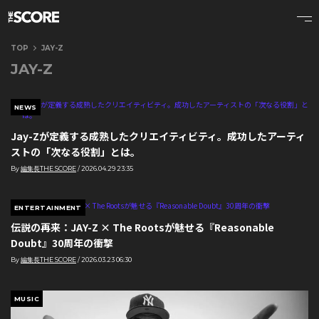
TOP
JAY-Z
JAY-Z
NEWS
Jay-Zが定義する成熟したクリエイティビティ。成功したアーティ
ストの「次なる役割」とは。
By
編集長THE SCORE
/
2026.04.29 23:35
ENTERTAINMENT
伝説の再来：JAY-Z × The Rootsが魅せる『Reasonable
Doubt』30周年の衝撃
By
編集長THE SCORE
/
2026.03.23 06:30
MUSIC