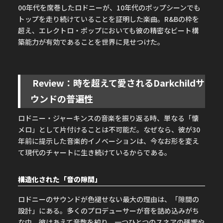
00年代を席巻したロドニーが、10年代のポップシーンでも
トップを走り続けていることを証明した楽曲。R&Bの枠を
超え、エレクトロ・ポップにおいても彼の精密なビート構
築能力が有効であることを世界に見せつけた。
Review：時を超えて愛されるDarkchildサ
ウンドの普遍性
ロドニー・ジャーキンスの音楽を振り返る時、単なる「懐
メロ」として片付けることは不可能だ。なぜなら、彼が30
年前に提示した音楽的イノベーションは、今なお形を変え
て現代のチャートに生き続けているからである。
構造化された「音の隙間」
ロドニーのサウンドが色褪せない最大の理由は、「隙間の
設計」にある。多くのプロデューサーが音を詰め込みがち
な中、彼はあえて音数を絞り、一つひとつのスネアの残響や