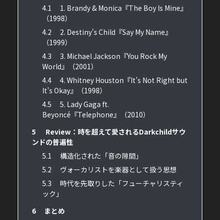
4.1
1. Brandy & Monica『The Boy Is Mine』
（1998）
4.2
2. Destiny’s Child『Say My Name』
（1999）
4.3
3. Michael Jackson『You Rock My
World』（2001）
4.4
4. Whitney Houston『It’s Not Right but
It’s Okay』（1998）
4.5
5. Lady Gaga ft.
Beyoncé『Telephone』（2010）
5
Review：時を超えて愛されるDarkchildサウ
ンドの普遍性
5.1
構造化された「音の隙間」
5.2
ヴォーカリストを楽器として扱う思想
5.3
時代を先取りした「フューチャリスティ
ック」
6
まとめ