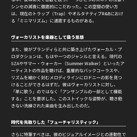
シンセの減衰に徹底的にこだわった。この空間の使い方
は、現在のトラップ（Trap）やオルタナティブR&Bにおけ
る「ミニマリズム」に通底するものがある。
ヴォーカリストを楽器として扱う思想
また、彼がブランディらと共に築き上げたヴォーカル・プ
ロダクションは、もはや一つのジャンルと言える。現代の
SZAやサマー・ウォーカー（Summer Walker）といったア
ーティストの作品を聴けば、重層的なバックコーラスや、
リズムを細かく刻むメロディラインにロドニーの影を見つ
けることができるはずだ。彼はヴォーカリストに対し、
「単に歌う」のではなく「アンサンブルの一部として機能
する」ことを要求した。このストイックな姿勢が、聴き飽
きない洗練された楽曲を生み出したのだ。
時代を先取りした「フューチャリスティック」
さらに特筆すべきは、彼のビジュアルイメージとの連動性で