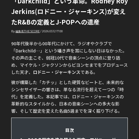
「Darkchild」という革命。Rodney Roy
Jerkins(ロドニー・ジャーキンス)が変え
たR&Bの定義とJ-POPへの遺産
By
編集長THE SCORE
/
2026.03.12 17:00
90年代後半から00年代にかけて、ラジオやクラブで
「Darkchild…」という囁き声を耳にしない日はなかった。
その声の主こそ、弱冠10代で音楽シーンの頂点に登り詰
め、マイケル・ジャクソンからビヨンセまでをプロデュース
した天才、
ロドニー・ジャーキンス
である。
彼が構築した「カチッ」とした硬質なビートと、未来的な
シンセサイザーの響きは、単なる流行を超えて一つの「時
代」を定義した。本記事では、ロドニー・ジャーキンスの
革新的なスタイルから、日本の音楽シーンへの多大な影
響、そして歴史を変えた名曲5選までを深く掘り下げる。
目次