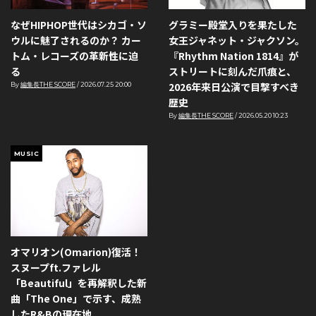
なぜHIPHOP世代はシカゴ・ソ
グラミー殿堂入りを果たした
ウルに魅了されるのか？ カー
女王ジャネット・ジャクソン。
トム・レコーズの革新性に迫
『Rhythm Nation 1814』が
る
ストリートに刻んだ爪痕と、
2026年来日公演で目撃すべき
By
編集長THE SCORE
/
2026.07.25 20:00
歴史
By
編集長THE SCORE
/
2026.05.20 10:23
MUSIC
オマリオン(Omarion)復活！
スヌープft.ファレル
「Beautiful」を再解釈した新
曲「The One」で示す、成熟
したR&Bの現在地