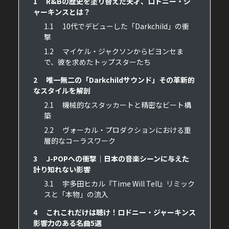
1
R&Bの歴史を塗り替えた天才、ロドニー・ジ
ャーキンスとは？
1.1
10代でデビューした「Darkchild」の衝
撃
1.2
マイケル・ジャクソンからビヨンセま
で、彼を求めたトップスターたち
2
唯一無二の「Darkchildサウンド」その革新的
なスタイルを解剖
2.1
機械的なスタッカートと精密なビート構
築
2.2
ヴォーカル・プロダクションにおける重
層的なコーラスワーク
3
J-POPへの衝撃｜日本の音楽シーンに与えた
計り知れない影響
3.1
宇多田ヒカル『Time Will Tell』リミック
スと「本物」の流入
4
これこれだけは聴け！ロドニー・ジャーキンス
影響力のある名曲5選