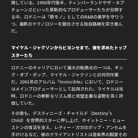
徴している。1990年代後半、ティンバーランドやザ・ネプ
チューンズといった革新的なプロデューサーたちが台頭す
る中、ロドニーは「歌モノ」としてのR&Bの美学を守りつ
つ、最新のテクノロジーを融合させる独自路線を突き進ん
だ。
マイケル・ジャクソンからビヨンセまで、彼を求めたトップ
スターたち
ロドニーのキャリアにおいて最大の転換点の一つは、キン
グ・オブ・ポップ、マイケル・ジャクソンとの共同作業
だ。2001年のアルバム『Invincible』において、ロドニー
はメインプロデューサーとして起用された。マイケルは当
時、ロドニーの斬新なリズム感と完璧主義な姿勢を高く評
価していた。
その後も、デスティニーズ・チャイルド（Destiny’s
Child）を世界的スターに押し上げ、ホイットニー・ヒュー
ストンの復活を支え、レディー・ガガのポップ・アンセムを
手がけるなど、彼のクライアントリストは音楽界の殿堂その