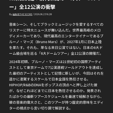
ー」全12公演の衝撃
By
編集長THE SCORE
/
2026.06.23 16:28
音楽シーン、そしてブラックミュージックを愛するすべての
リスナーに特大ニュースが舞い込んだ。世界最高峰のメロ
ディメーカーであり、現代最高のエンターテイナーであるブ
ルーノ・マーズ（Bruno Mars）が、2027年1月に日本上陸
を果たす。それも、単なる来日公演ではない。日本の6大ド
ーム級会場を巡る「6大ドームツアー」全12公演の開催だ。
2024年初頭、ブルーノ・マーズは21世紀初の国際アーティ
ストとして東京ドームで7公演連続ソールドアウトを達成し
た最初のアーティストとして記憶に新しいが、今回はそれを
遥かに凌駕するスケールで日本全国を熱狂させる。
HIPHOP/R&BのDNAをポップスの頂点へと押し上げた彼
が、なぜこれほどまでに日本を熱狂させるのか。発表され
たばかりの最新ツアースケジュールを最速で紐解きながら、
彼の音楽的偉大さと、このツアーが持つ歴史的意味をエディ
ターの視点から言い切り調で解説する。