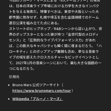
今回のブルーノ・マーズによる「6大ドームツアー」の発表
は、日本の洋楽ライブ市場における力学を大きなインパク
トを与える発表だ。特筆すべきは、東京や大阪といった大
都市圏に依存せず、札幌や埼玉を含む全国規模でのドーム
連日公演を組み立てた点にある。
ストリートのヒップホップ／R&Bシーンから這い上がり、世
界のポップスターとなった彼が持つ「全世代型のメロディ
センス」と「圧倒的なライブパフォーマンス力」があれ
ば、この膨大なキャパシティも瞬く間に埋まるだろう。「ハ
ローキティ」とのポップアップ展開も含め、単なる音楽ラ
イブの域を超えたクロスカルチャーなビッグイベントとし
て、2027年1月の音楽シーンにおいて、最も大きな話題の一
つになるだろう。
引用元
Bruno Mars 公式ツアーサイト（
https://www.brunomars.com/tour
）
Wikipedia「ブルーノ・マーズ」