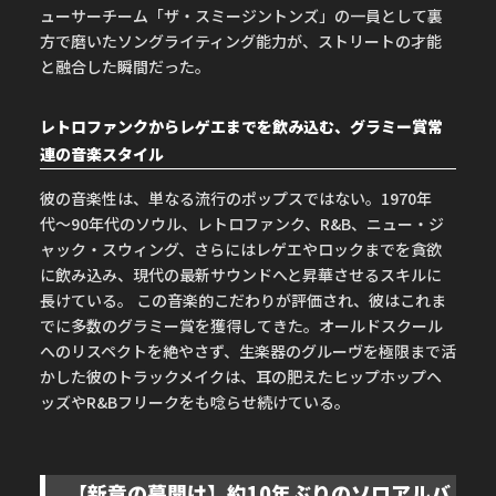
ューサーチーム「ザ・スミージントンズ」の一員として裏
方で磨いたソングライティング能力が、ストリートの才能
と融合した瞬間だった。
レトロファンクからレゲエまでを飲み込む、グラミー賞常
連の音楽スタイル
彼の音楽性は、単なる流行のポップスではない。1970年
代〜90年代のソウル、レトロファンク、R&B、ニュー・ジ
ャック・スウィング、さらにはレゲエやロックまでを貪欲
に飲み込み、現代の最新サウンドへと昇華させるスキルに
長けている。 この音楽的こだわりが評価され、彼はこれま
でに多数のグラミー賞を獲得してきた。オールドスクール
へのリスペクトを絶やさず、生楽器のグルーヴを極限まで活
かした彼のトラックメイクは、耳の肥えたヒップホップヘ
ッズやR&Bフリークをも唸らせ続けている。
【新章の幕開け】約10年ぶりのソロアルバ