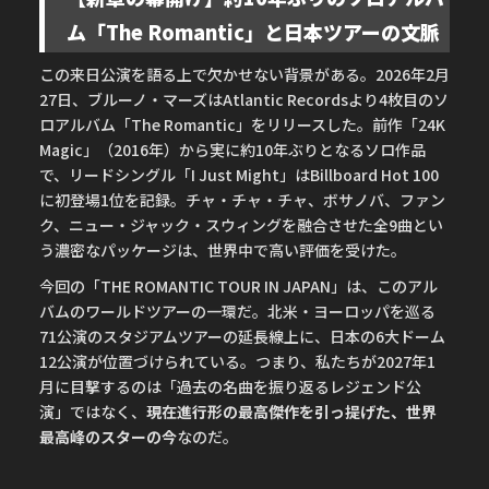
ム「The Romantic」と日本ツアーの文脈
この来日公演を語る上で欠かせない背景がある。2026年2月
27日、ブルーノ・マーズはAtlantic Recordsより4枚目のソ
ロアルバム「The Romantic」をリリースした。前作「24K
Magic」（2016年）から実に約10年ぶりとなるソロ作品
で、リードシングル「I Just Might」はBillboard Hot 100
に初登場1位を記録。チャ・チャ・チャ、ボサノバ、ファン
ク、ニュー・ジャック・スウィングを融合させた全9曲とい
う濃密なパッケージは、世界中で高い評価を受けた。
今回の「THE ROMANTIC TOUR IN JAPAN」は、このアル
バムのワールドツアーの一環だ。北米・ヨーロッパを巡る
71公演のスタジアムツアーの延長線上に、日本の6大ドーム
12公演が位置づけられている。つまり、私たちが2027年1
月に目撃するのは「過去の名曲を振り返るレジェンド公
演」ではなく、
現在進行形の最高傑作を引っ提げた、世界
最高峰のスターの今
なのだ。