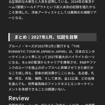
る圧倒的な大衆性と人気を証明している。2024年の東京ド
ーム7連続ソールドアウトという前人未到の記録を経たから
こそ実現した、洋楽アーティストとしては異例の大規模ツア
ーとなる。
まとめ：2027年1月、伝説を目撃
ブルーノ・マーズが2027年1月に敢行する「THE
ROMANTIC TOUR IN JAPAN in JAPAN」は、日本のエンタ
ーテインメント界にとって2027年最大のハイライトの一つ
になる。 B.o.Bの客演からキャリアを爆発させ、R&Bやファ
ンクのルーツを極上のポップスへと昇華させてきた彼だか
らこそ成し得る、音楽の総決算がここにある。 名古屋、札
幌、埼玉、大阪、福岡、そして東京。全12公演、どの会場
を選んでも、世界最高峰のファンクネスとエンターテイン
メントを体感できることは間違いない。
Review