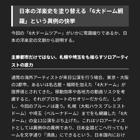
日本の洋楽史を塗り替える「6大ドーム網
羅」という異例の快挙
今回の「6大ドームツアー」がいかに常識破りであるか、日
本の洋楽史の文脈から説明する。
主要都市だけではない、札幌や埼玉をも揺らすソロアーティ
ストの底力
通常の海外アーティストが来日公演を行う場合、東京・大阪
の2都市、あるいは名古屋・福岡を加えた「4大ドーム」が
限界値とされてきた。移動効率や各地方の動員リスクを考
慮すると、それがプロモートのセオリーだからだ。 しか
し、今回のブルーノは違う。札幌（大和ハウス プレミスト
ドーム）や埼玉（ベルーナドーム）までをも網羅した「6大
ドーム」の全12公演をぶち上げた。これはソロアーティス
トとしては異例中の異例であり、日本全国どこへ行ってもド
ームを文字通り「満員」にできるという、日本国内におけ