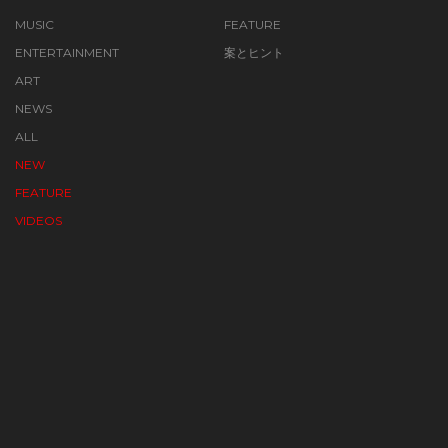
MUSIC
FEATURE
ENTERTAINMENT
案とヒント
ART
NEWS
ALL
NEW
FEATURE
VIDEOS
ABOUT SCORE
TERMS
PRIVACY POLICY
CONTACT