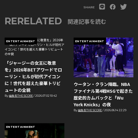
RERELATED
関連記事を読む
ENTERTAINMENT
ENTERTAINMENT
「ジャージーの女王に敬意
を」2026年BETアワードでロ
ーリン・ヒルが初代アイコン
に！世代を超えた豪華トリビ
ウータン・クラン降臨。NBA
ュートの全貌
ファイナル第4戦MSGで起きた
By
編集長THE SCORE
/
2026.07.02 10:42
歴史的カムバックと「Wu
York Knicks」の夜
By
編集長THE SCORE
/
2026.06.14 22:29
ENTERTAINMENT