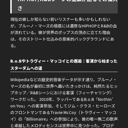
さ
現在の彼しか知らない若いリスナーも多いかもしれない
が、ブルーノ・マーズの根底には濃厚なHIPHOPとR&Bの血
が流れている。彼が世界のポップスの頂点に立てた理由
は、そのストリート仕込みの音楽的バックグラウンドにあ
る。
B.o.Bやトラヴィー・マッコイとの邂逅：客演から始まった
スターダムへの道
Wikipediaなどの歴史的音楽データが示す通り、ブルーノ・
マーズの名が最初に世界へ轟いたきっかけは、純然たるヒッ
プホップ／R&Bシーンにおける客演（フィーチャリング）
ワークだった。 2010年、ラッパーであるB.o.B「Nothin’
on You」への客演参加、そしてジム・クラス・ヒーローズ
のフロントマンであるTravie McCoy（トラヴィー・マッコ
イ）の「Billionaire」への参加により、彼の唯一無二の歌声
と卓越したメロディセンスは世界中に見つかった。プロデ