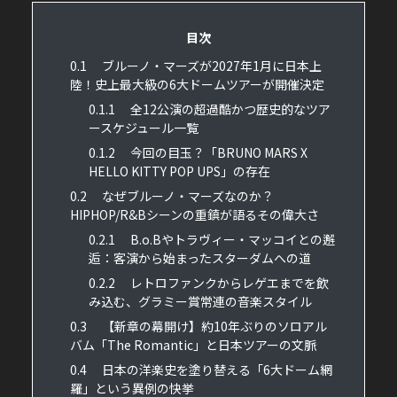
目次
0.1
ブルーノ・マーズが2027年1月に日本上
陸！史上最大級の6大ドームツアーが開催決定
0.1.1
全12公演の超過酷かつ歴史的なツア
ースケジュール一覧
0.1.2
今回の目玉？「BRUNO MARS X
HELLO KITTY POP UPS」の存在
0.2
なぜブルーノ・マーズなのか？
HIPHOP/R&Bシーンの重鎮が語るその偉大さ
0.2.1
B.o.Bやトラヴィー・マッコイとの邂
逅：客演から始まったスターダムへの道
0.2.2
レトロファンクからレゲエまでを飲
み込む、グラミー賞常連の音楽スタイル
0.3
【新章の幕開け】約10年ぶりのソロアル
バム「The Romantic」と日本ツアーの文脈
0.4
日本の洋楽史を塗り替える「6大ドーム網
羅」という異例の快挙