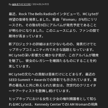
By
編集長THE SCORE
/
2024.05.24 11:13
最近、Rock The Bells Radioのインタビューで、MC Lyteが
待望の復帰を発表しました。新曲「Woman」が6月にリリ
ースされ、その後8月9日にアルバムが発売予定であること
が明らかになりました。このニュースにより、ファンの間で
期待が高まっています。
新プロジェクトの詳細はまだ少ないものの、発表だけでヒ
ップホップコミュニティ内で大きな話題となっています。
MC Lyteの深い影響力と確かな才能が、このアルバムが聴衆
を魅了し、彼女のレガシーを確固たるものにすることを約
束しています。
MC Lyteの文化への貢献は音楽だけにとどまらず、最近の
SEED Summit + Awardsでの表彰でも示されています。業
界の著名人と共に称えられた彼女は、次世代のクリエイタ
ーやアーティストを鼓舞し続けています。
ヒップホップにおける女性と少女の権利擁護者として知ら
れるMC Lyteは、Kennedy CenterでのI AM Womanの祝典