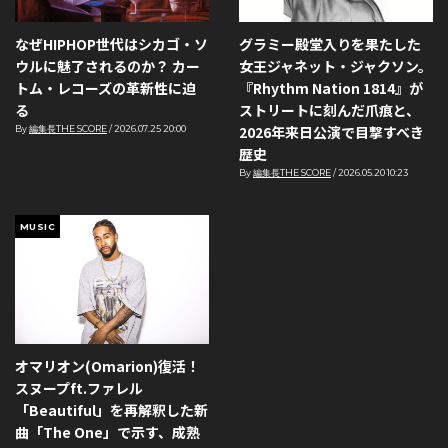
なぜHIPHOP世代はシカゴ・ソ
グラミー殿堂入りを果たした
ウルに魅了されるのか？ カー
女王ジャネット・ジャクソン。
トム・レコーズの革新性に迫
『Rhythm Nation 1814』が
る
ストリートに刻んだ爪痕と、
2026年来日公演で目撃すべき
By
編集長THE SCORE
/
2026.07.25 20:00
歴史
By
編集長THE SCORE
/
2026.05.20 10:23
MUSIC
オマリオン(Omarion)復活！
スヌープft.ファレル
「Beautiful」を再解釈した新
曲「The One」で示す、成熟