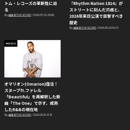
トム・レコーズの革新性に迫
『Rhythm Nation 1814』が
る
ストリートに刻んだ爪痕と、
2026年来日公演で目撃すべき
By
編集長THE SCORE
/
2026.07.25 20:00
歴史
By
編集長THE SCORE
/
2026.05.20 10:23
MUSIC
オマリオン(Omarion)復活！
スヌープft.ファレル
「Beautiful」を再解釈した新
曲「The One」で示す、成熟
したR&Bの現在地
By
編集長THE SCORE
/
2026.05.10 21:31