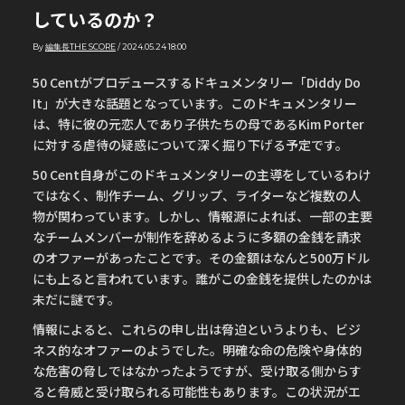
しているのか？
By
編集長THE SCORE
/
2024.05.24 18:00
50 Centがプロデュースするドキュメンタリー「Diddy Do
It」が大きな話題となっています。このドキュメンタリー
は、特に彼の元恋人であり子供たちの母であるKim Porter
に対する虐待の疑惑について深く掘り下げる予定です。
50 Cent自身がこのドキュメンタリーの主導をしているわけ
ではなく、制作チーム、グリップ、ライターなど複数の人
物が関わっています。しかし、情報源によれば、一部の主要
なチームメンバーが制作を辞めるように多額の金銭を請求
のオファーがあったことです。その金額はなんと500万ドル
にも上ると言われています。誰がこの金銭を提供したのかは
未だに謎です。
情報によると、これらの申し出は脅迫というよりも、ビジ
ネス的なオファーのようでした。明確な命の危険や身体的
な危害の脅しではなかったようですが、受け取る側からす
ると脅威と受け取られる可能性もあります。この状況がエ