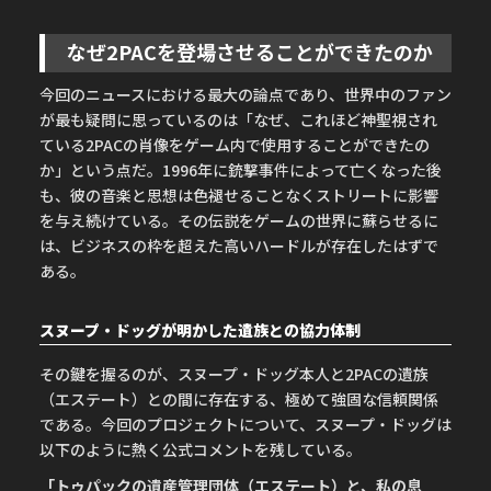
なぜ2PACを登場させることができたのか
今回のニュースにおける最大の論点であり、世界中のファン
が最も疑問に思っているのは「なぜ、これほど神聖視され
ている2PACの肖像をゲーム内で使用することができたの
か」という点だ。1996年に銃撃事件によって亡くなった後
も、彼の音楽と思想は色褪せることなくストリートに影響
を与え続けている。その伝説をゲームの世界に蘇らせるに
は、ビジネスの枠を超えた高いハードルが存在したはずで
ある。
スヌープ・ドッグが明かした遺族との協力体制
その鍵を握るのが、スヌープ・ドッグ本人と2PACの遺族
（エステート）との間に存在する、極めて強固な信頼関係
である。今回のプロジェクトについて、スヌープ・ドッグは
以下のように熱く公式コメントを残している。
「トゥパックの遺産管理団体（エステート）と、私の息