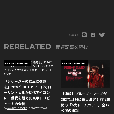
RERELATED
関連記事を読む
ENTERTAINMENT
ENTERTAINMENT
「ジャージーの女王に敬意
を」2026年BETアワードでロ
ーリン・ヒルが初代アイコン
【速報】ブルーノ・マーズが
に！世代を超えた豪華トリビ
2027年1月に来日決定！前代未
ュートの全貌
聞の「6大ドームツアー」全12
By
編集長THE SCORE
/
2026.07.02 10:42
公演の衝撃