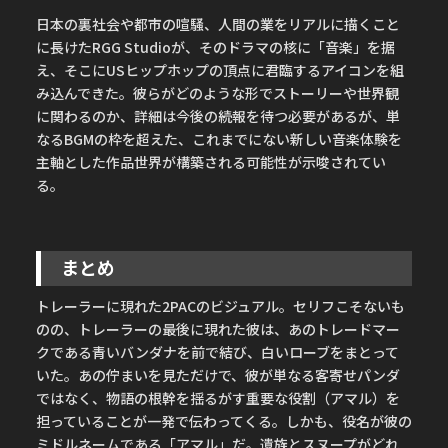
日本の裏社会や都市の喧騒、人間の業をリアルに描くこと
に長けたRGG Studioが、そのドラマの核に「音楽」を据
え、そこにUSヒップホップの頂点に君臨するアイコンを組
み込んできた。彼らがどのような形でストーリーや世界観
に関わるのか、詳細は今後の続報を待つ必要があるが、単
なるBGMの枠を超えた、これまでにない新しい音楽体験を
主軸とした作品世界が構築される可能性が示唆されてい
る。
まとめ
トレーラーに現れた2PACのビジュアル。セリフこそないも
のの、トレーラーの最後に現れた彼は、あのトレードマー
クである青いバンダナを前で結び、白いローブをまとって
いた。あの佇まいを見ただけで、彼が単なる客寄せパンダ
ではなく、物語の根幹を揺るがす重要な役割（アマル）を
担っていることが一発で伝わってくる。しかも、役名が彼の
ミドルネームである「アマル」だ。遺族とスヌープがどれ