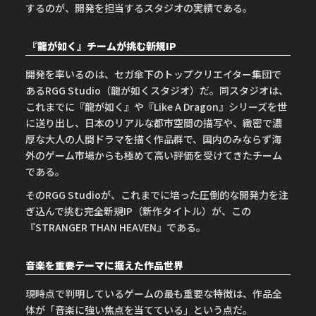
するのが、開発を担当するスタジオの実績である。
『龍が如く』チームが挑む新規IP
開発を率いるのは、セガ傘下のトップクリエイター集団で
あるRGG Studio（龍が如くスタジオ）だ。同スタジオは、
これまでに『龍が如く』や『Like A Dragon』シリーズを世
に送り出し、日本のリアルな都市空間の描写や、緻密で濃
厚な大人の人間ドラマを描く作品群で、国内のみならず海
外のゲーム市場からも極めて高い評価を受けてきたチーム
である。
そのRGG Studioが、これまでに培った圧倒的な開発力を注
ぎ込んで挑む完全新規IP（新作タイトル）が、この
『STRANGER THAN HEAVEN』である。
音楽を重要テーマに据えた作品世界
現時点で判明しているゲームの最も重要な特徴は、作品全
体が「音楽に強い焦点を当てている」という点だ。