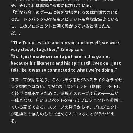
子、そして私は非常に密接に協力している。」
「だから今回のゲームに彼を登場させるのは自然なことだ
った。トゥパックの存在もスピリットも今なお生きている
し、このプロジェクトと深く繋がっていると感じたん
だ。」
“The Tupac estate and my son and myself, we work
very closely together,” Snoop said.
“So it just made sense to put him in this game,
because his likeness and his spirit still lives on. I just
felt like it was so connected to what we’re doing.”
スヌープが語る通り、これは単なるビジネスライクなライセ
ンス契約ではない。2PACの「スピリット（精神）」を正し
く後世に継承するために、遺族とスヌープ周辺のチームが
一体となり、強いリスペクトを持ってプロジェクトへ参画し
ている証拠である。スヌープの発言からは、プロジェクト
が遺族との協力のもとで進められていることがうかがえ
る。