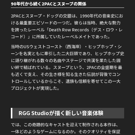
90年代から続く2PACとスヌープの関係
2PACとスヌープ・ドッグの交錯は、1990年代の音楽史にお
ける最重要エピソードの一つだ。彼らは当時、絶大な勢力
を誇ったレーベル「Death Row Records（デス・ロウ・レ
コード）」に所属していたレーベルメイトであった。
当時のUSウェストコースト（西海岸）・ヒップホップ・シ
ーンを名実ともに牽引した二大巨頭であり、ヒップホップ史
に語り継がれる数々の名曲やステージで共演を果たした固
い絆で結ばれている。スヌープという、2PACの全盛期を最
も近くで支え、その生き様を知る生きた伝説が背後でコン
トロールしているからこそ、遺族も信頼を寄せてこの一大
プロジェクトが実現した。
RGG Studioが描く新しい音楽体験
では、この奇跡的なキャストを迎えて制作される本作は、
一体どのようなゲームになるのか。そのクオリティを保証