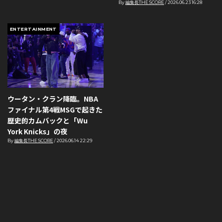
By
編集長THE SCORE
/
2026.06.23 16:28
ENTERTAINMENT
ウータン・クラン降臨。NBA
ファイナル第4戦MSGで起きた
歴史的カムバックと「Wu
York Knicks」の夜
By
編集長THE SCORE
/
2026.06.14 22:29