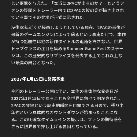
じい衝撃を与えた。「本当に2PACが出るのか？」というフ
ァンの疑問をトレーラー内では2PACの彼の姿が描き出され
ている事でその登場が正式に示された。
没後30年近くが経過しようとしている現在、2PACの肖像が
最新のゲームエンジンによって蘇るという事実だけで、本作
が持つ話題性は他の新作タイトルの追随を許さない。世界
トップクラスの注目を集めるSummer Game Festのステー
ジは、この歴史的なサプライズを発表する上でこれ以上な
い最高の舞台となった。
2027年1月15日に発売予定
今回のトレーラー公開に伴い、本作の具体的な発売日が
2027年1月15日
であることも全世界に向けて明かされた。
2PACの登場という歴史的瞬間を目撃できる日まで、残り半
年強という具体的なカウントダウンが始まったことにな
る。この明確なタイムラインの提示は、ファンの期待感を
さらに限界まで押し上げる要因となっている。